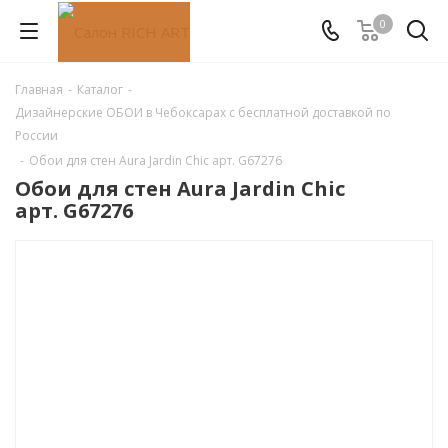
0
Главная
-
Каталог
-
Дизайнерские ОБОИ в Чебоксарах с бесплатной доставкой по
России
-
Обои для стен Aura Jardin Chic арт. G67276
Обои для стен Aura Jardin Chic
арт. G67276