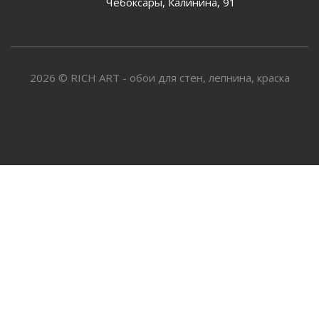
Чебоксары, Калинина, 91
2026 © RICH ART - обои для стен, лепнина, краска